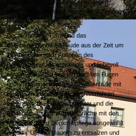
Zusammenhang mit einer ehemaligen
Wetterfahne, die die Form eines laufenden
Hasen hatte.
Der historische Turm und das
danebenliegende Gebäude aus der Zeit um
1830 wurden nach Auflagen des
Denkmalschutzes aufwendig und liebevoll
saniert. Zunächst wurden die alten Fugen
entfernt. Danach wurde die Außenhülle mit
einem schonenden Sandstrahlverfahren
behandelt. Die Sprossenfenster und die
Eingangstür sind nach Absprache mit den
Mitarbeitern der Denkmalpflege ausgewählt
worden. Um die Mauern zu entsalzen und