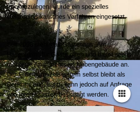
trockenzulegen, wurde ein spezielles
elektrophysikalisches Verfahren eingesetzt.
Seit 2008 steht das Gästehaus „Am
Hasenturm“ für Gäste offen und bietet sechs
möblierte Apartments im Nebengebäude an.
Der Füllenturm/Hasenturm selbst bleibt als
Denkmal ungenutzt, kann jedoch auf Anfrage
von Interessierten besichtigt werden.