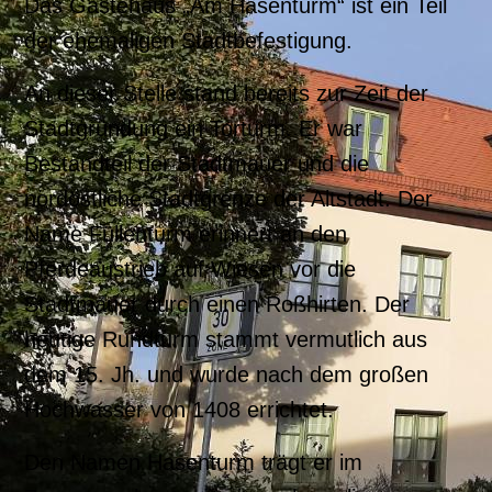
Das Gästehaus „Am Hasenturm“ ist ein Teil
der ehemaligen Stadtbefestigung.
An dieser Stelle stand bereits zur Zeit der
Stadtgründung ein Torturm. Er war
Bestandteil der Stadtmauer und die
nordöstliche Stadtgrenze der Altstadt. Der
Name Füllenturm erinnert an den
Pferdeaustrieb auf Wiesen vor die
Stadtmauer durch einen Roßhirten. Der
heutige Rundturm stammt vermutlich aus
dem 15. Jh. und wurde nach dem großen
Hochwasser von 1408 errichtet.
Den Namen Hasenturm trägt er im